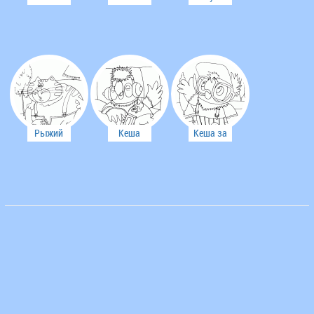
деревне
модный
во дворе
парень
Рыжий
Кеша
Кеша за
кот и
городом
ворона