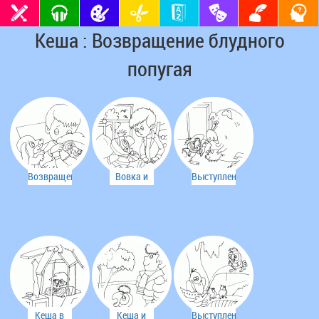
Кеша : Возвращение блудного
попугая
Возвращение
Вовка и
Выступление
попугая
Кеша
в деревне
Кеша в
Кеша и
Выступление