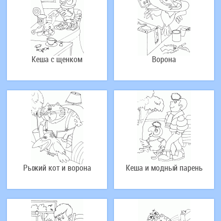
Кеша с щенком
Ворона
Рыжий кот и ворона
Кеша и модный парень