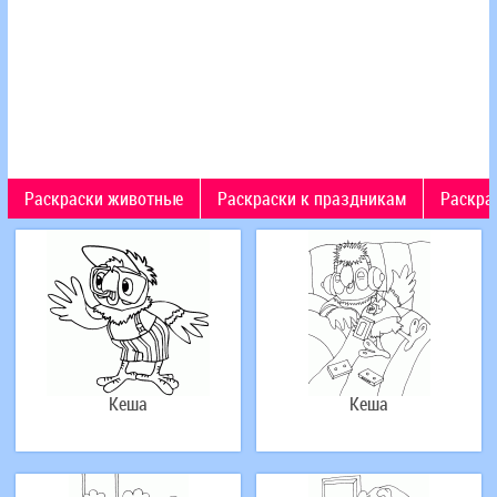
Раскраски животные
Раскраски к праздникам
Раскра
Кеша
Кеша