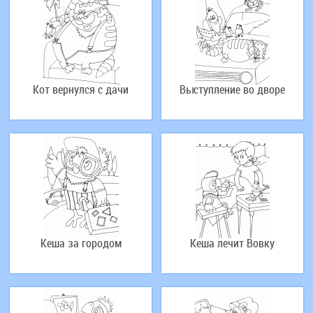
Кот вернулся с дачи
Выступление во дворе
Кеша за городом
Кеша лечит Вовку