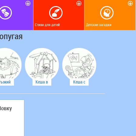
Стихи для детей
Детские загадки
опугая
Рыжий
Кеша в
Кеша с
кот и
деревне
щенком
ворона
Вовку