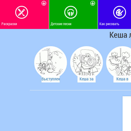
Раскраски
Детские песни
Как рисовать
Кеша 
Выступление
Кеша за
Кеша в
в деревне
городом
деревне