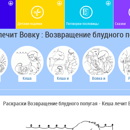
Детские поделки
Поговорки пословицы
Сказки
лечит Вовку : Возвращение блудного п
Кеша
Кеша и
Вовка и
лечит
модный
Кеша
Вовку
парень
Раскраски Возвращение блудного попугая - Кеша лечит 