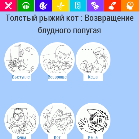
Толстый рыжий кот : Возвращение
блудного попугая
Выступление
Возвращение
Кеша
в деревне
попугая
лечит
Вовку
Кеша
Кот
Кеша