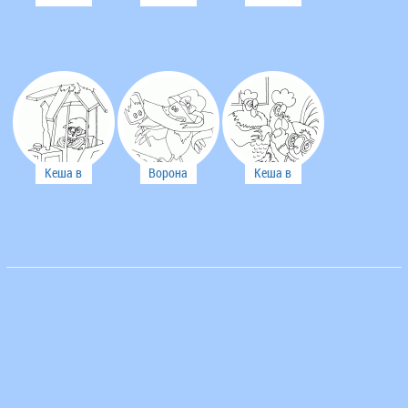
вернулся с
дачи
Кеша в
Ворона
Кеша в
деревне
деревне