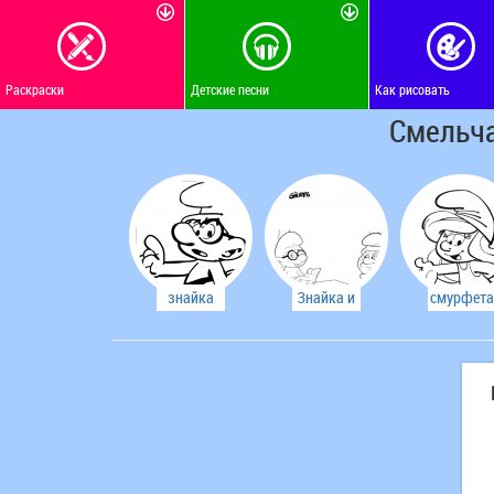
Раскраски
Детские песни
Как рисовать
Смельча
знайка
Знайка и
смурфета
Папа
Смурф