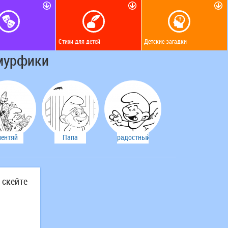
Стихи для детей
Детские загадки
Смурфики
лентяй
Папа
радостный
Смурф
смурф
 скейте