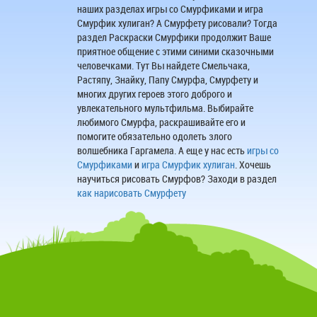
наших разделах игры со Смурфиками и игра
Смурфик хулиган? А Смурфету рисовали? Тогда
раздел Раскраски Смурфики продолжит Ваше
приятное общение с этими синими сказочными
человечками. Тут Вы найдете Смельчака,
Растяпу, Знайку, Папу Смурфа, Смурфету и
многих других героев этого доброго и
увлекательного мультфильма. Выбирайте
любимого Смурфа, раскрашивайте его и
помогите обязательно одолеть злого
волшебника Гаргамела. А еще у нас есть
игры со
Смурфиками
и
игра Смурфик хулиган
. Хочешь
научиться рисовать Смурфов? Заходи в раздел
как нарисовать Смурфету