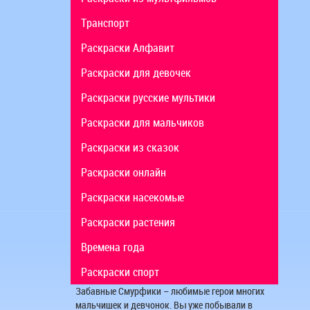
Транспорт
Раскраски Алфавит
Раскраски для девочек
Раскраски русские мультики
Раскраски для мальчиков
Раскраски из сказок
Раскраски онлайн
Раскраски насекомые
Раскраски растения
Времена года
Раскраски спорт
Забавные Смурфики – любимые герои многих
мальчишек и девчонок. Вы уже побывали в