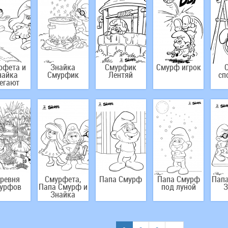
рфета и
Знайка
Смурфик
Смурф игрок
найка
Смурфик
Лентяй
сп
егают
ревня
Смурфета,
Папа Смурф
Папа Смурф
Папа
урфов
Папа Смурф и
под луной
З
Знайка