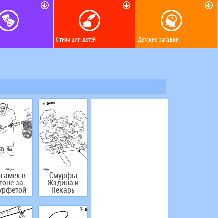
Стихи для детей
Детские загадки
ргамел в
Смурфы
гоне за
Жадина и
урфетой
Пекарь