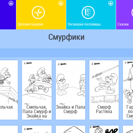
Детские поделки
Поговорки пословицы
Сказки
Смурфики
ельчак
Смельчак,
Знайка и Папа
Смурф
Га
Папа Смурф и
Смурф
Растяпа
по
Знайка на
См
скейте