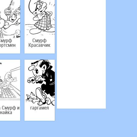
Смурф
Смурф
ортсмен
Красавчик
 Смурф и
гаргамел
найка