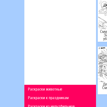
Сму
З
уб
Де
См
Раскраски животные
Раскраски к праздникам
Раскраски из мультфильмов