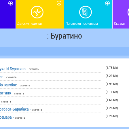
Детские поделки
Поговорки пословицы
Сказки
: Буратино
(1.78 Mb)
ука И Буратино -
скачать
(3.29 Mb)
ес -
скачать
(1.99 Mb)
бо голубое -
скачать
(2.11 Mb)
ратино -
скачать
(1.65 Mb)
-
скачать
(1.28 Mb)
арабаса-Барабаса -
скачать
(2.26 Mb)
уремара -
скачать