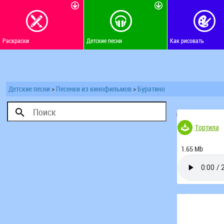
Раскраски
Детские песни
Как рисовать
Детские песни
>
Песенки из кинофильмов
>
Буратино
(Голосов 182)
Тортила
1.65 Mb