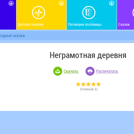
Детские поделки
Поговорки пословицы
Сказки
родные сказки
Неграмотная деревня
Скачать
Распечатать
(Голосов 1)