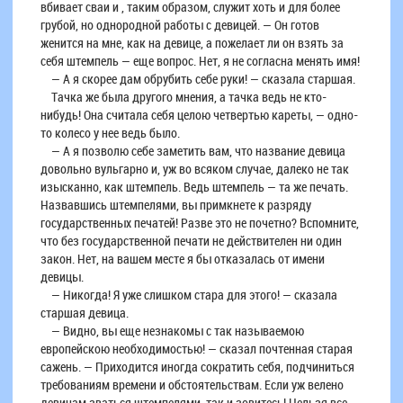
вбивает сваи и , таким образом, служит хоть и для более
грубой, но однородной работы с девицей. — Он готов
женится на мне, как на девице, а пожелает ли он взять за
себя штемпель — еще вопрос. Нет, я не согласна менять имя!
— А я скорее дам обрубить себе руки! — сказала старшая.
Тачка же была другого мнения, а тачка ведь не кто-
нибудь! Она считала себя целою четвертью кареты, — одно-
то колесо у нее ведь было.
— А я позволю себе заметить вам, что название девица
довольно вульгарно и, уж во всяком случае, далеко не так
изысканно, как штемпель. Ведь штемпель — та же печать.
Назвавшись штемпелями, вы примкнете к разряду
государственных печатей! Разве это не почетно? Вспомните,
что без государственной печати не действителен ни один
закон. Нет, на вашем месте я бы отказалась от имени
девицы.
— Никогда! Я уже слишком стара для этого! — сказала
старшая девица.
— Видно, вы еще незнакомы с так называемою
европейскою необходимостью! — сказал почтенная старая
сажень. — Приходится иногда сократить себя, подчиниться
требованиям времени и обстоятельствам. Если уж велено
девицам зваться штемпелями, так и зовитесь! Нельзя все