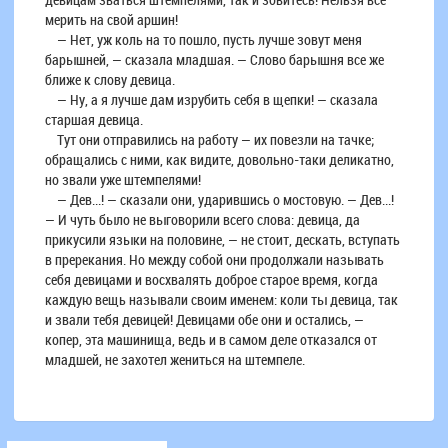
мерить на свой аршин!
— Нет, уж коль на то пошло, пусть лучше зовут меня
барышней, — сказала младшая. — Слово барышня все же
ближе к слову девица.
— Ну, а я лучше дам изрубить себя в щепки! — сказала
старшая девица.
Тут они отправились на работу — их повезли на тачке;
обращались с ними, как видите, довольно-таки деликатно,
но звали уже штемпелями!
— Дев...! — сказали они, ударившись о мостовую. — Дев...!
— И чуть было не выговорили всего слова: девица, да
прикусили языки на половине, — не стоит, дескать, вступать
в пререкания. Но между собой они продолжали называть
себя девицами и восхвалять доброе старое время, когда
каждую вещь называли своим именем: коли ты девица, так
и звали тебя девицей! Девицами обе они и остались, —
копер, эта машинища, ведь и в самом деле отказался от
младшей, не захотел жениться на штемпеле.