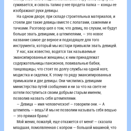
суживается, и сквозь талию у нее продета палка — концы ее
изображают руки девицы.
На одном дворе, при складе строительных материалов, и
стояли две такие девицы вместе с лопатами, саженями и
тачками. Разговор шел о том, что девиц, по слухам, не будут
больше звать девицами, а штемпелями, — это новое
название самое-де верное и подходящее для того
инструмента, который мы исстари привыкли звать девицей.
У нас, как известно, водятся так называемые
эмансипированные женщины; к ним принадлежат
содержательницы пансионов, повивальные бабки,
танцовщицы, что стоят по долгу службы на одной ноге,
модистка и сиделки, К этому-то ряду эмансипированных
примыкали и две девицы. Они числились девицами
министерства путей сообщения и ни за что на свете не
хотели поступиться своим добрым старым именем,
позволив назвать себя штемпелями.
— Девица — имя человеческое! — говорили они. — А
штемпель — вещь! И мы не позволим называть себя вещью
— это прямая брань!
Мой жених, пожалуй, еще откажется от меня! — сказала
младшая, помолвленная с копром — большой машиной, что