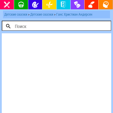
Детские сказки
>
Детские сказки
>
Ганс Христиан Андерсен