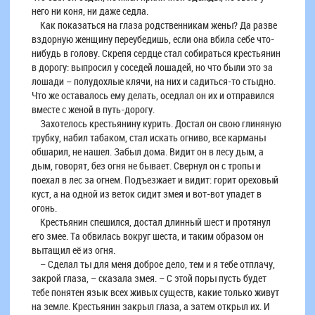
него ни коня, ни даже седла.
Как показаться на глаза родственникам жены? Да разве
вздорную женщину переубедишь, если она вбила себе что-
нибудь в голову. Скрепя сердце стал собираться крестьянин
в дорогу: выпросил у соседей лошадей, но что были это за
лошади – полудохлые клячи, на них и садиться-то стыдно.
Что же оставалось ему делать, оседлал он их и отправился
вместе с женой в путь-дорогу.
Захотелось крестьянину курить. Достал он свою глиняную
трубку, набил табаком, стал искать огниво, все карманы
обшарил, не нашел. Забыл дома. Видит он в лесу дым, а
дым, говорят, без огня не бывает. Свернул он с тропы и
поехал в лес за огнем. Подъезжает и видит: горит ореховый
куст, а на одной из веток сидит змея и вот-вот упадет в
огонь.
Крестьянин спешился, достал длинный шест и протянул
его змее. Та обвилась вокруг шеста, и таким образом он
вытащил её из огня.
– Сделал ты для меня доброе дело, тем и я тебе отплачу,
закрой глаза, – сказала змея. – С этой поры пусть будет
тебе понятен язык всех живых существ, какие только живут
на земле. Крестьянин закрыл глаза, а затем открыл их. И