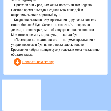
Приехали они к родным жены, погостили там неделю.
Настало время отъезда. Оседлал муж лошадей, и
отправились они в обратный путь.
Когда они ехали по лесу, крестьянин вдруг услышал, как
стонет большой бук. «Отчего ты стонешь?» – спросило
дерево, стоявшее рядом. – «Я изнутри наполнен золотом.
Мне тяжело, не могу вздохнуть», – сказал бук.
«Посмотрю-ка, правда ли это», – подумал крестьянин и
ударил посохом в бук: из него посыпалось золото.
Крестьянин набрал полную сумку золота; и жена несказанно
обрадовалась.
Показать всю сказку