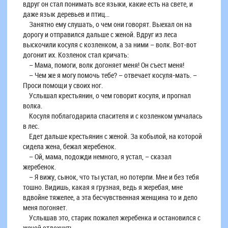
вдруг он стал понимать все языки, какие есть на свете, и
даже язык деревьев и птиц...
Занятно ему слушать, о чем они говорят. Выехал он на
дорогу и отправился дальше с женой. Вдруг из леса
выскочили косуля с козленком, а за ними – волк. Вот-вот
догонит их. Козленок стал кричать:
– Мама, помоги, волк догоняет меня! Он съест меня!
– Чем же я могу помочь тебе? – отвечает косуля-мать. –
Проси помощи у своих ног.
Услышал крестьянин, о чем говорит косуля, и прогнал
волка.
Косуля поблагодарила спасителя и с козленком умчалась
в лес.
Едет дальше крестьянин с женой. За кобылой, на которой
сидела жена, бежал жеребенок.
– Ой, мама, подожди немного, я устал, – сказал
жеребенок.
– Я вижу, сынок, что ты устал, но потерпи. Мне и без тебя
тошно. Видишь, какая я грузная, ведь я жеребая, мне
вдвойне тяжелее, а эта бесчувственная женщина то и дело
меня погоняет.
Услышав это, старик пожалел жеребенка и остановился с
женой отдохнуть.