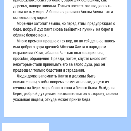
деревья, папоротниками. Только после этого люди опять
стали жить у моря. А большая равнина Апсны Акяка так и
осталась под водой.
Море ещё затопит землю, но перед этим, предупреждая о
беде, добрый дух Хаит снова выйдет из пучины на берег в
облике белого коня...
Много времени прошло с тех пор, но по сей день осталось
имя доброго царя древней Абхазии Хаита в народном
выражении «Хаит, абаапсы!» – как возглас призыва,
просьбы, обращения. Правда, потом, спустя много лет,
некоторые стали принимать его за злого духа, раз он
предвещал только бедствия и страдания.
Люди должны помнить Хаита и должны быть
внимательны, чтобы вовремя заметить выходящего из
пучины на берег моря белого коня и белого быка. Выйдя на
берег, добрый дух делает несколько шагов в сторону, словно
указывая людям, откуда может прийти беда.