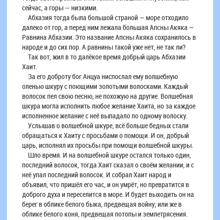
сейчас, а горы — низкими.
Абхазия тогда была большой страной — море отходило
далеко от гор, а перед ним лежала большая Апсны Акяка —
Равнина Абхазии. Это название Апсны Акяка сохранилось в
народе и до сих пор. А равнины такой уже нет, не так ли?
Так вот, жил в то далёкое время добрый царь Абхазии
Хаит.
За его доброту бог Анцуа ниспослал ему волшебную
оленью шкуру с поющими золотыми волосками. Каждый
волосок пел свою песню, не похожую на другие. Волшебная
шкура могла исполнить любое желание Хаита, но за каждое
исполненное желание с неё выпадало по одному волоску.
Услышав о волшебной шкуре, всё больше бедных стали
обращаться к Хаиту с просьбами о помощи. И он, добрый
царь, исполнял их просьбы при помощи волшебной шкуры.
Шло время. И на волшебной шкуре остался только один,
последний волосок, тогда Хаит сказал о своём желании, и с
неё упал последний волосок. И собрал Хаит народ и
объявил, что пришёл его час, и он умрёт, но превратится в
доброго духа и переселится в море. И будет выходить он на
берег в облике белого быка, предвещая войну, или же в
облике белого коня, предвещая потопы и землетрясения.