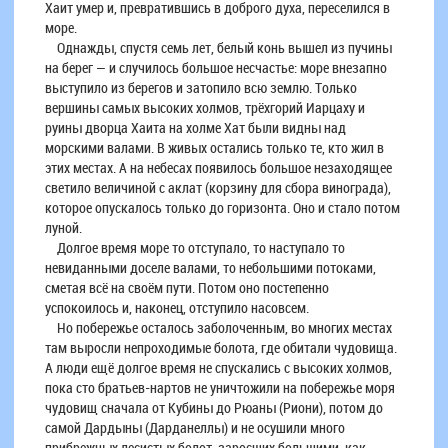
Хаит умер и, превратившись в доброго духа, переселился в
море.
Однажды, спустя семь лет, белый конь вышел из пучины
на берег — и случилось большое несчастье: море внезапно
выступило из берегов и затопило всю землю. Только
вершины самых высоких холмов, трёхгорий Иарцаху и
руины дворца Хаита на холме Хат были видны над
морскими валами. В живых остались только те, кто жил в
этих местах. А на небесах появилось большое незаходящее
светило величиной с аклат (корзину для сбора винограда),
которое опускалось только до горизонта. Оно и стало потом
луной.
Долгое время море то отступало, то наступало то
невиданными доселе валами, то небольшими потоками,
сметая всё на своём пути. Потом оно постепенно
успокоилось и, наконец, отступило насовсем.
Но побережье осталось заболоченным, во многих местах
там выросли непроходимые болота, где обитали чудовища.
А люди ещё долгое время не спускались с высоких холмов,
пока сто братьев-нартов не уничтожили на побережье моря
чудовищ сначала от Кубины до Рюаны (Риони), потом до
самой Дардыны (Дарданеллы) и не осушили много
прибрежных лесистых болот, заросших большими, как