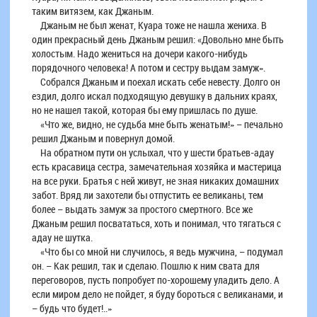
таким витязем, как Джаным.
Джаным не был женат, Куара тоже не нашла жениха. В
один прекрасный день Джаным решил: «Довольно мне быть
холостым. Надо жениться на дочери какого-нибудь
порядочного человека! А потом и сестру выдам замуж».
Собрался Джаным и поехал искать себе невесту. Долго он
ездил, долго искал подходящую девушку в дальних краях,
но не нашел такой, которая бы ему пришлась по душе.
«Что же, видно, не судьба мне быть женатым!» – печально
решил Джаным и повернул домой.
На обратном пути он услыхал, что у шести братьев-адау
есть красавица сестра, замечательная хозяйка и мастерица
на все руки. Братья с ней живут, не зная никаких домашних
забот. Вряд ли захотели бы отпустить ее великаны, тем
более – выдать замуж за простого смертного. Все же
Джаным решил посвататься, хоть и понимал, что тягаться с
адау не шутка.
«Что бы со мной ни случилось, я ведь мужчина, – подумал
он. – Как решил, так и сделаю. Пошлю к ним свата для
переговоров, пусть попробует по-хорошему уладить дело. А
если миром дело не пойдет, я буду бороться с великанами, и
– будь что будет!..»