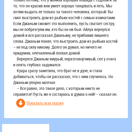
то, что он красив или умеет хорошо танцевать и петь. Мы
хотим выдать ее только за такого человека, который: бы
смог выстроить дом из рыбьих костей с семью комнатами.
Если Джаным сможет это выполнить, пусть сватает сестру,
мы не побрезгуем им, кто бы он ни был. Айлуа вернулся
домой и все рассказал Джаныму, не прибавив лишнего
слова. Джаным понял, что выстроить дом из рыбьих костей
– не под силу никому. Долго он думал, но ничего не
придумав, опечаленный поехал домой.
Вернулся Джаным хмурый, неразговорчивый, сел у очага
и опять глубоко задумался.
Куара сразу заметила, что брат не в духе, и стала
добиваться, чтобы он рассказал, что с ним случилось. Но
Джаным упорно молчал.
– Все равно, это такое дело, с которым никто не
справится! Пусть же я состарюсь в думах о ней! – сказал он.
Показать всю сказку