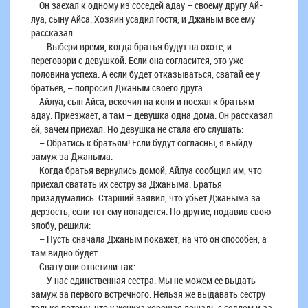
Он заехал к одному из соседей адау – своему другу Ай-
луа, сыну Айса. Хозяин усадил гостя, и Джаным все ему
рассказал.
– Выбери время, когда братья будут на охоте, и
переговори с девушкой. Если она согласится, это уже
половина успеха. А если будет отказываться, сватай ее у
братьев, – попросил Джаным своего друга.
Айлуа, сын Айса, вскочил на коня и поехал к братьям
адау. Приезжает, а там – девушка одна дома. Он рассказал
ей, зачем приехал. Но девушка не стала его слушать:
– Обратись к братьям! Если будут согласны, я выйду
замуж за Джаныма.
Когда братья вернулись домой, Айлуа сообщил им, что
приехал сватать их сестру за Джаныма. Братья
призадумались. Старший заявил, что убьет Джаныма за
дерзость, если тот ему попадется. Но другие, подавив свою
злобу, решили:
– Пусть сначала Джаным покажет, на что он способен, а
там видно будет.
Свату они ответили так:
– У нас единственная сестра. Мы не можем ее выдать
замуж за первого встречного. Нельзя же выдавать сестру
только потому, что у жениха хорошая лошадь с седлом и за