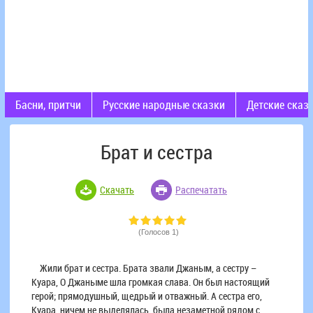
Басни, притчи
Русские народные сказки
Детские сказ
Брат и сестра
Скачать
Распечатать
(Голосов 1)
Жили брат и сестра. Брата звали Джаным, а сестру –
Куара, О Джаныме шла громкая слава. Он был настоящий
герой; прямодушный, щедрый и отважный. А сестра его,
Куара, ничем не выделялась, была незаметной рядом с