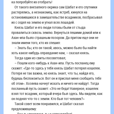
ка попробуйте их отобрать!
От такого внезапного окрика сам Шабат и его спутники
растерялись, а незнакомец, как ястреб, кинулся на
остановившихся в замешательстве всадников, посбрасывал
их с седел на землю и угнал всех лошадей.
Князь Шабат и его люди готовы были от стыда
провалиться сквозь землю. Вернуться пешими домой или к
Ахан-ипа было страшным позором. Да притом еще они не
знали имени того, кто их спешил:
– Знать бы, кто он такой, авось, можно было бы найти
хоть какое-нибудь оправдание нам, – сказал князь.
Тогда один из свиты посоветовал;
– Пошли кого-нибудь к Ахан-ипа. Пусть посланец ему
скажет: «Где-то здесь у тебя князь Шабат потерял кошелек.
Потеря не так важна, но князь знает, что ты, найдя его,
будешь беспокоиться. Вот он и прислал меня сообщить тебе
об этом». Хозяева начнут искать и ничего не найдут. Тогда
посланный пусть скажет: «Это не беда! Наверное, кошелек
взял тот всадник, который вчера был здесь. Мы видели, как
он поднял что-то с земли. Кто был тот человек?»
Такой совет всем понравился, и Шабат сказал
предложившему:
– Раз ты придумал, ты и отправляйся!