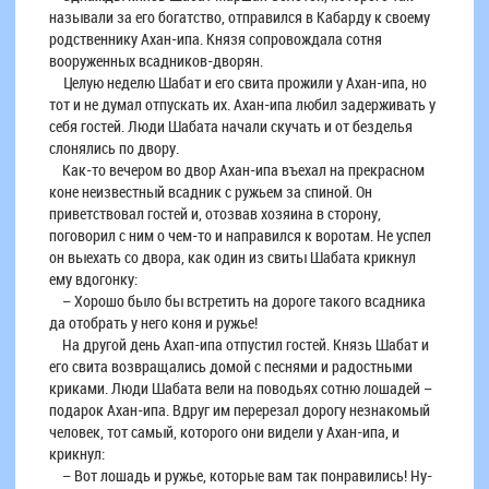
называли за его богатство, отправился в Кабарду к своему
родственнику Ахан-ипа. Князя сопровождала сотня
вооруженных всадников-дворян.
Целую неделю Шабат и его свита прожили у Ахан-ипа, но
тот и не думал отпускать их. Ахан-ипа любил задерживать у
себя гостей. Люди Шабата начали скучать и от безделья
слонялись по двору.
Как-то вечером во двор Ахан-ипа въехал на прекрасном
коне неизвестный всадник с ружьем за спиной. Он
приветствовал гостей и, отозвав хозяина в сторону,
поговорил с ним о чем-то и направился к воротам. Не успел
он выехать со двора, как один из свиты Шабата крикнул
ему вдогонку:
– Хорошо было бы встретить на дороге такого всадника
да отобрать у него коня и ружье!
На другой день Ахап-ипа отпустил гостей. Князь Шабат и
его свита возвращались домой с песнями и радостными
криками. Люди Шабата вели на поводьях сотню лошадей –
подарок Ахан-ипа. Вдруг им перерезал дорогу незнакомый
человек, тот самый, которого они видели у Ахан-ипа, и
крикнул:
– Вот лошадь и ружье, которые вам так понравились! Ну-