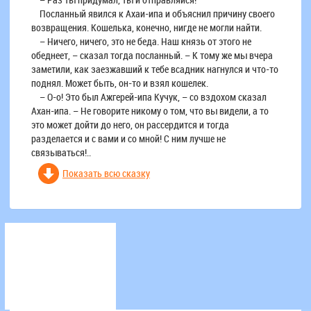
Посланный явился к Ахаи-ипа и объяснил причину своего
возвращения. Кошелька, конечно, нигде не могли найти.
– Ничего, ничего, это не беда. Наш князь от этого не
обеднеет, – сказал тогда посланный. – К тому же мы вчера
заметили, как заезжавший к тебе всадник нагнулся и что-то
поднял. Может быть, он-то и взял кошелек.
– О-о! Это был Ажгерей-ипа Кучук, – со вздохом сказал
Ахан-ипа. – Не говорите никому о том, что вы видели, а то
это может дойти до него, он рассердится и тогда
разделается и с вами и со мной! С ним лучше не
связываться!..
Показать всю сказку