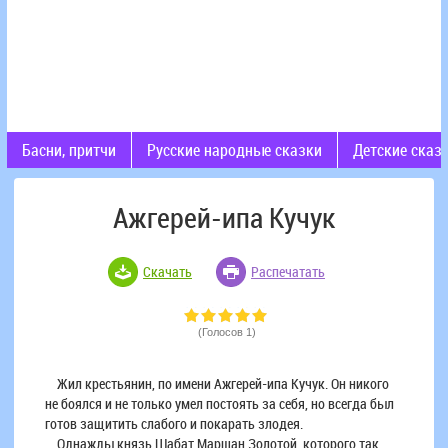
Басни, притчи
Русские народные сказки
Детские сказ
Ажгерей-ипа Кучук
Скачать
Распечатать
(Голосов 1)
Жил крестьянин, по имени Ажгерей-ипа Кучук. Он никого
не боялся и не только умел постоять за себя, но всегда был
готов защитить слабого и покарать злодея.
Однажды князь Шабат Маршан Золотой, которого так