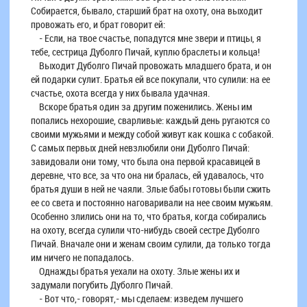
Собирается, бывало, старший брат на охоту, она выходит
провожать его, и брат говорит ей:
- Если, на твое счастье, попадутся мне звери и птицы, я
тебе, сестрица Дуболго Пичай, куплю браслеты и кольца!
Выходит Дуболго Пичай провожать младшего брата, и он
ей подарки сулит. Братья ей все покупали, что сулили: на ее
счастье, охота всегда у них бывала удачная.
Вскоре братья один за другим поженились. Жены им
попались нехорошие, сварливые: каждый день ругаются со
своими мужьями и между собой живут как кошка с собакой.
С самых первых дней невзлюбили они Дуболго Пичай:
завидовали они тому, что была она первой красавицей в
деревне, что все, за что она ни бралась, ей удавалось, что
братья души в ней не чаяли. Злые бабы готовы были сжить
ее со света и постоянно наговаривали на нее своим мужьям.
Особенно злились они на то, что братья, когда собирались
на охоту, всегда сулили что-нибудь своей сестре Дуболго
Пичай. Вначале они и женам своим сулили, да только тогда
им ничего не попадалось.
Однажды братья уехали на охоту. Злые жены их и
задумали погубить Дуболго Пичай.
- Вот что,- говорят,- мы сделаем: изведем лучшего