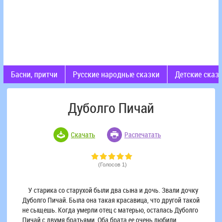
Басни, притчи
Русские народные сказки
Детские сказ
Дуболго Пичай
Скачать
Распечатать
(Голосов 1)
У старика со старухой были два сына и дочь. Звали дочку
Дуболго Пичай. Была она такая красавица, что другой такой
не сыщешь. Когда умерли отец с матерью, осталась Дуболго
Пичай с двумя братьями. Оба брата ее очень любили.