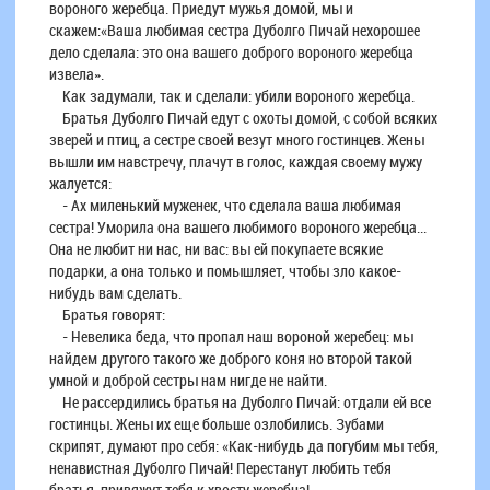
вороного жеребца. Приедут мужья домой, мы и
скажем:«Ваша любимая сестра Дуболго Пичай нехорошее
дело сделала: это она вашего доброго вороного жеребца
извела».
Как задумали, так и сделали: убили вороного жеребца.
Братья Дуболго Пичай едут с охоты домой, с собой всяких
зверей и птиц, а сестре своей везут много гостинцев. Жены
вышли им навстречу, плачут в голос, каждая своему мужу
жалуется:
- Ах миленький муженек, что сделала ваша любимая
сестра! Уморила она вашего любимого вороного жеребца...
Она не любит ни нас, ни вас: вы ей покупаете всякие
подарки, а она только и помышляет, чтобы зло какое-
нибудь вам сделать.
Братья говорят:
- Невелика беда, что пропал наш вороной жеребец: мы
найдем другого такого же доброго коня но второй такой
умной и доброй сестры нам нигде не найти.
Не рассердились братья на Дуболго Пичай: отдали ей все
гостинцы. Жены их еще больше озлобились. Зубами
скрипят, думают про себя: «Как-нибудь да погубим мы тебя,
ненавистная Дуболго Пичай! Перестанут любить тебя
братья, привяжут тебя к хвосту жеребца!»