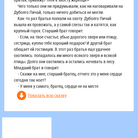
Чего только они ни придумывали, как ни наговаривали на
Дуболго Пичай, только ничего добиться не могли.
Как-то раз братья поехали на охоту. Дуболго Пичай
вышла их провожать, а у самой слезы так и катятся, как
крупный горох. Старший брат говорит:
- Если, на твое счастье, убью дорогого зверя или птицу,
сестрица, куплю тебе хороший подарок! И другой брат
обещает ей гостинцев. В этот раз братья еще удачнее
охотились: попадалось им много всякого зверя и всякой
птицы. Долго они охотились и остались ночевать в лесу.
Младший брат и говорит:
- Скажи-ка мне, старший братец, отчего это у меня сердце
сегодня так ноет?
- У меня у самого, братец, сердце не на месте.
Показать всю сказку