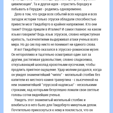
цивилизация". Та и другая идея - отрастить бородку и
побывать в Перудже - родились одновременно.
Дело в том, что среди всех событий всех народов и всех
загадок истории только этруски обладали способностью
привести мозг Гвидоберто в крайнее напряжение. Кто они
такие? Откуда пришли в Италию? И самое главное: на каком
языке говорили? Ведь язык этрусков, словно неприступная
крепость, тысячелетиями выдерживал атаки ученых всего
мира. Но до сих пор никто не понимает ни единого слова.
И вот Гвидоберто оказался в этрусско-романском музее.
Он неторопливо и тщательно осматривал один зал за
другим, растягивая удовольствие, словно сладкоежка,
откусывающий шоколад крохотными кусочками, чтобы
продлить приятное ощущение. Удар молнии раздался, когда
он увидел знаменитейший "чиппо" - могильный столбик без
капители из местного камня травертина - с высеченной на
нем знаменитейшей "этрусской надписью" - несколькими
строками, над которыми безуспешно ломали свои светлые
головы сотни виднейших ученых.
Увидеть этот знаменитый могильный столбик и
влюбиться в него было для Гвидоберто минутным делом.
Почтительно прикоснуться к нему и поклясться, что он