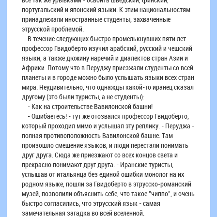
португальский и японский языки. К этим национальностям
принадлежали иностранные студенты, захваченные
этрусской проблемой.
В течение следующих быстро промелькнувших пяти лет
профессор Гвидоберто изучил арабский, русский и чешский
языки, а также дюжину наречий и диалектов стран Азии и
Африки. Потому что в Перуджу приезжали студенты со всей
планеты и в городе можно было услышать языки всех стран
мира. Неудивительно, что однажды какой-то иранец сказал
другому (это были туристы, а не студенты):
- Как на строительстве Вавилонской башни!
- Ошибаетесь! - тут же отозвался профессор Гвидоберто,
который проходил мимо и услышал эту реплику. - Перуджа -
полная противоположность Вавилонской башне. Там
произошло смешение языков, и люди перестали понимать
друг друга. Сюда же приезжают со всех концов света и
прекрасно понимают друг друга. - Иранские туристы,
услышав от итальянца без единой ошибки монолог на их
родном языке, пошли за Гвидоберто в этрусско-романский
музей, позволили объяснить себе, что такое "чиппо", и очень
быстро согласились, что этрусский язык - самая
замечательная загадка во всей вселенной.