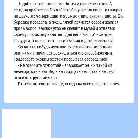
Подобных эпизодов я мог бы вам привести сотни. А
сегодня профессор Гвидоберто безупречно пишет и говорит
на двухстах четырнадцати языках и диалектах планеты. Его
бородка поседела, а под шляпой прячется совсем жалкая
прядь волос. Каждое утро он спешит в музей и отдается
своему любимому занятию. Для него "чиппо" - сердце
Перуджи, больше того - всей Умбрии и даже вселенной.
Когда кто-нибудь изумляется его лингвистическими
знаниями и начинает восхищаться его способностями,
Гвидоберто резким жестом прерывает собеседника:
- Не говорите глупостей! - возражает он. - Я такой же
невежда, как и вы. Ведь за тридцать лет я так и не смог
освоить этрусский язык.
То, чего мы еще не знаем, всегда важнее того, что знаем.