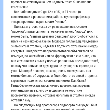
прочтет высеченную на нем надпись, тоже было вполне
естественно.
Все рабочие дни с 9 до 12 и с 15 до 17 часов (в
соответствии с расписанием работы музея) профессор
теперь проводил перед своим "чиппо".
Однажды утром, когда он размышлял над словом
"расенна", пытаясь понять, означает ли оно "народ" или,
может быть, "увитые цветами балконы", кто-то обратился к
нему на незнакомом языке. Молодой голландец, увидевший
знаменитый столбик, надеялся подучить хоть какие-нибудь
сведения. Гвидоберто напрасно пытался объясняться по-
немецки, по-английски или по-французски. Ясно было, что
они изучали эти языки у весьма различных преподавателей,
потому что понимали друг друга не лучше, чем крокодил и
утюг. Молодой человек, похоже, очень хотел узнать как
можно больше об этрусках. А Гвидоберто, со своей стороны,
стремился поделиться своими знаниями. Как быть?
Гвидоберто не оставалось ничего другого, как изучить
голландский язык, что он и сделал в те короткие
промежутки времени, которые могильный столбик иногда
оставлял ему.
На следующий год профессор Гвидоберто вынужден был -
все так же урывками - освоить шведский, финский,