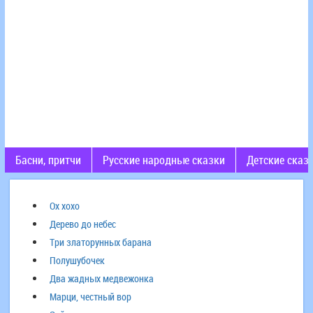
Басни, притчи
Русские народные сказки
Детские сказ
Ох хохо
Дерево до небес
Три златорунных барана
Полушубочек
Два жадных медвежонка
Марци, честный вор