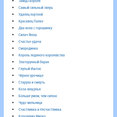
Зайцы короля
Самый сильный зверь
Удалец портной
Красавец Палко
Два вола с горошинку
Силач Янош
Счастье-удача
Смородинка
Король ледяного королевства
Златорунный баран
Глупый Ишток
Чёрное урочище
Старуха и смерть
Коза-вещунья
Больше умом, чем силою
Чудо-мельница
Счастливка и Несчастливка
Королевич Мирко