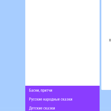
-
-
-
-
-
-
Н
О
Х
А
П
Н
-
-
-
Басни, притчи
Русские народные сказки
Детские сказки