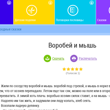
Детские поделки
Поговорки пословицы
Сказки
ародные сказки
Воробей и мышь
Скачать
Распечатать
(Голосов 1)
или по соседству воробей и мышь: воробей под стрехой, а мышь в норке 
ем, что от хозяев перепадало. Летом еще так-сяк, можно на поле или в огор
ерехватить. А зимой хоть плачь: воробью хозяин силок ставит, а на мышь 
адоело им так жить, и задумали они ляду копать, хлеб сеять.
скопали ладную делянку.