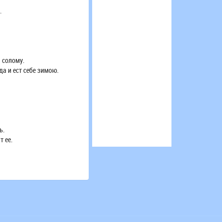
.
 солому.
а и ест себе зимою.
ь.
 ее.