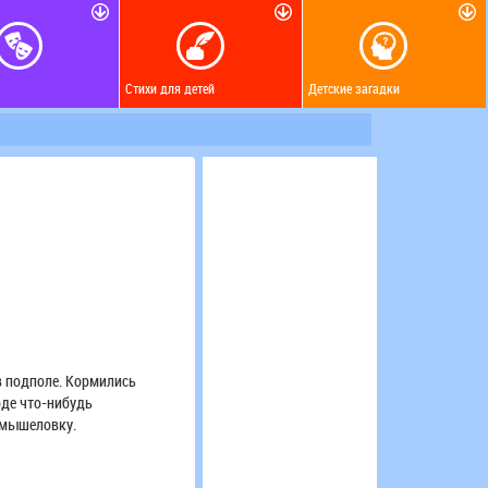
Стихи для детей
Детские загадки
в подполе. Кормились
оде что-нибудь
- мышеловку.