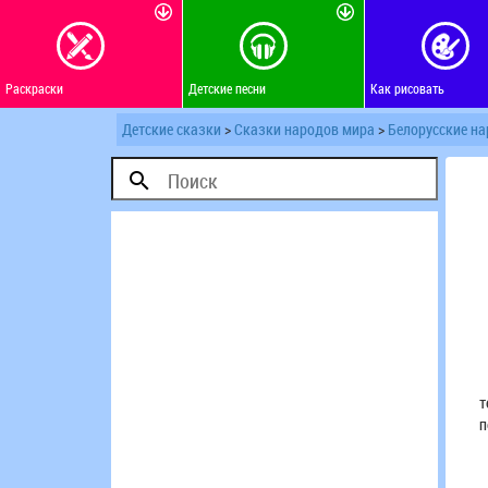
Раскраски
Детские песни
Как рисовать
Детские сказки
>
Сказки народов мира
>
Белорусские н
Ж
т
п
Н
В