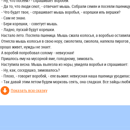
 Ну, что посеем? - спрашивает воробей.
 Да то, что люди сеют, - отвечает мышь. Собрали семян и посеяли пшеницу
 Что будет твое, - спрашивает мышь воробья, - корешки иль вершки?
 Сам не знаю.
 Бери корешки, - советует мышь.
 Ладно, пускай будут корешки.
астало лето. Поспела пшеница. Мышь сжала колосья, а воробью оставила
тнесла мышь колосья в свою нору, смолотила, смолола, напекла пирогов д
орошо живет, нужды не знает.
 воробей попробовал солому - невкусная!
ришлось ему на мусорной яме, голодному, зимовать.
аступила весна. Мышь вылезла из норы, увидела воробья и спрашивает:
 Ну, как, соседушко, зимовалось?
 Плохо, - говорит воробей, - еле выжил: невкусная наша пшеница уродилас
 Так давай этим летом будем морковь сеять, она сладкая. Все зайцы любят
Показать всю сказку