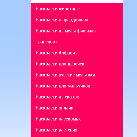
Раскраски животные
Раскраски к праздникам
Раскраски из мультфильмов
Транспорт
Раскраски Алфавит
Раскраски для девочек
Раскраски русские мультики
Раскраски для мальчиков
Раскраски из сказок
Раскраски онлайн
Раскраски насекомые
Раскраски растения