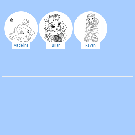
Madeline
Briar
Raven
Hatter
Beauty
Queen