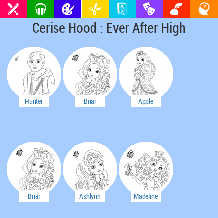
Cerise Hood : Ever After High
Hunter
Briar
Apple
Huntsman
Beauty
White
Briar
Ashlynn
Madeline
Beauty
Ella
Hatter