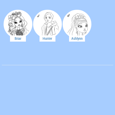
Briar
Hunter
Ashlynn
Beauty
Huntsman
Ella