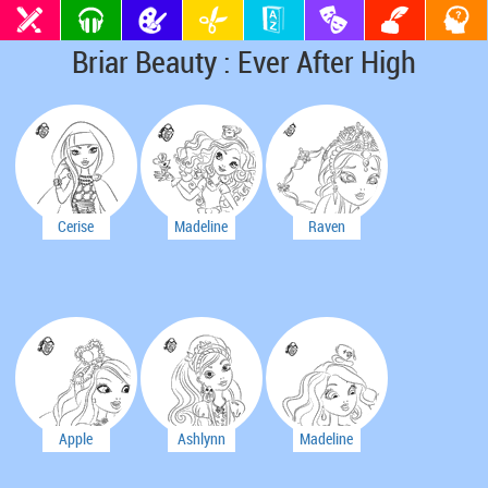
Briar Beauty : Ever After High
Cerise
Madeline
Raven
Hood
Hatter
Queen
Apple
Ashlynn
Madeline
White
Ella
Hatter