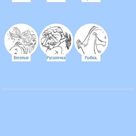
Ариэль и
собака
очень
Принц
Эрика
нравится
новый
образ
Веселые
Русалочка
Рыбка,
игры
очень
которая
Русалочки
стеснительная
играет
и ее
музыку
друзей