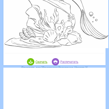
Скачать
Распечатать
Показать все "Раскраски Русалочка (Ариэль)"