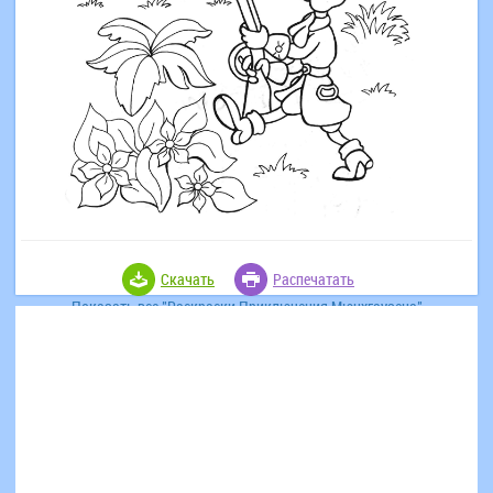
Скачать
Распечатать
Показать все "Раскраски Приключения Мюнхгаузена"