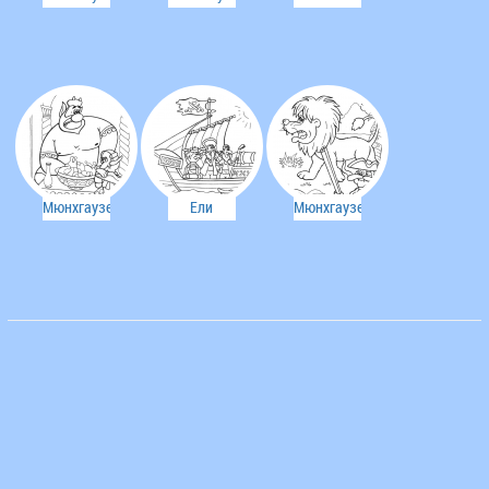
у
переходит
пираты
штурвала
границу
Мюнхгаузен
Ели
Мюнхгаузен
очень
убежал от
на охоте
хитрый
пиратов