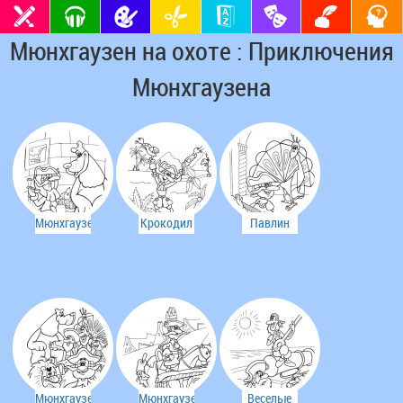
Мюнхгаузен на охоте : Приключения
Мюнхгаузена
Мюнхгаузен
Крокодил
Павлин
и белый
чуть не
пришел
медведь
проглотил
послушать
льва
музыку
Мюнхгаузен
Мюнхгаузен
Веселые