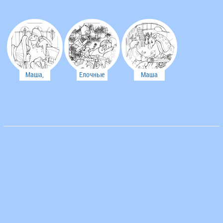
Маша,
Елочные
Маша
Николка и
игрушки
Щелкунчик