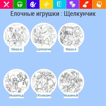
Елочные игрушки : Щелкунчик
Маша и
Щелкунчик
Маша и
Мастер
и Маша
Принц-
Дроссельмейер
щелкунчик
Мышильда
Объевшиеся
Мышиный
мыши
Король