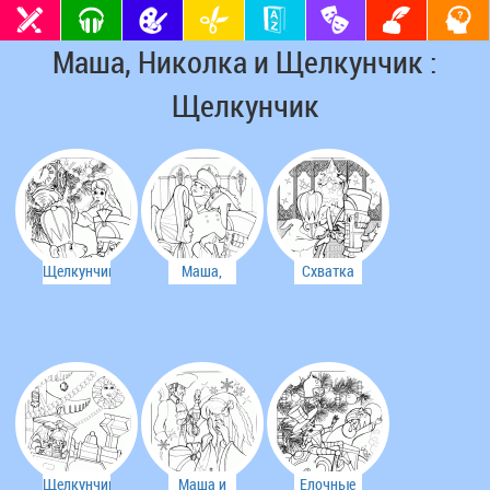
Маша, Николка и Щелкунчик :
Щелкунчик
Щелкунчик
Маша,
Схватка
и
Николка и
Мышиного
Мышиный
Щелкунчик
Короля и
Король
Щелкунчика
Щелкунчик
Маша и
Елочные