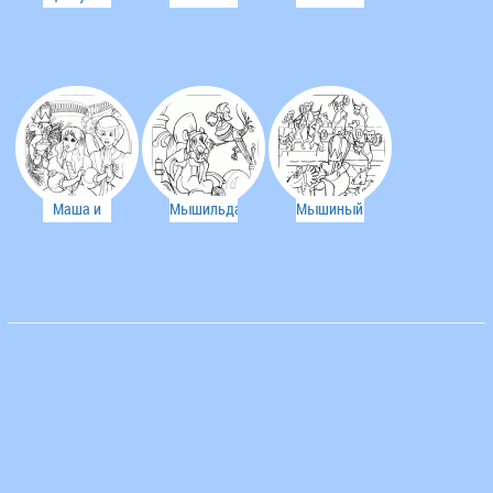
и Маша
Мастер
игрушки
Дроссельмейер
Маша и
Мышильда
Мышиный
Принц-
Король
щелкунчик