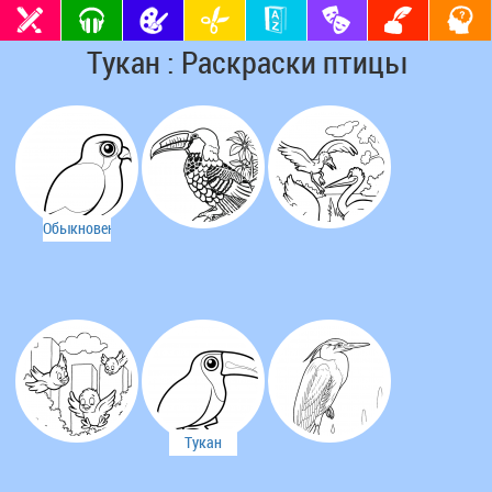
Тукан : Раскраски птицы
Обыкновенная
пустельга
Тукан