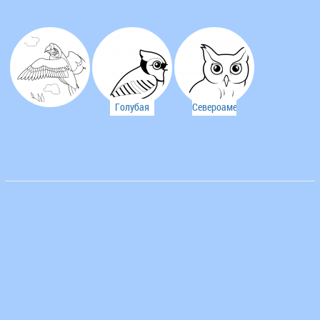
Голубая
Североамериканская
сойка
совка