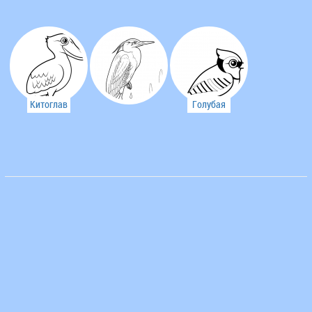
Китоглав
Голубая
сойка