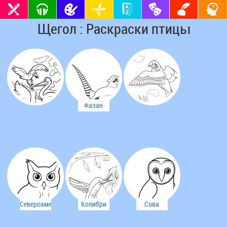
Щегол : Раскраски птицы
Фазан
Североамериканская
Колибри
Сова
совка