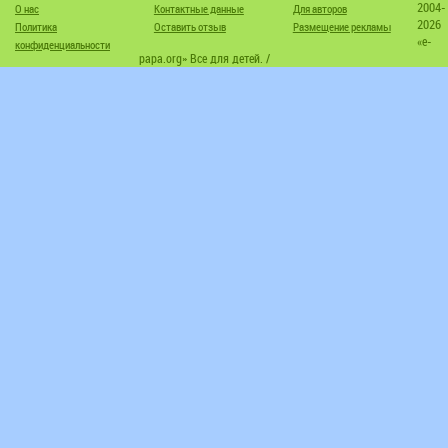
2004-
О нас
Контактные данные
Для авторов
2026
Политика
Оставить отзыв
Размещение рекламы
«e-
конфиденциальности
papa.org» Все для детей. /