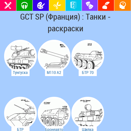
GCT SP (Франция) : Танки -
раскраски
Тунгуска
М110 А2
БТР 70
РАУ 2С6
(сша)
БТР
Бронеавтомобиль
Шилка