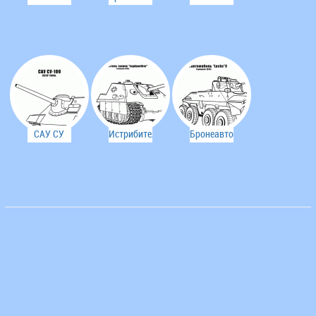
Piranha
Puma
3СУ-23-4
LAV-25
(германия)
(Швеция)
САУ СУ
Истрибитель
Бронеавтомобиль
100
танков
Luchs C
Jagdpanther