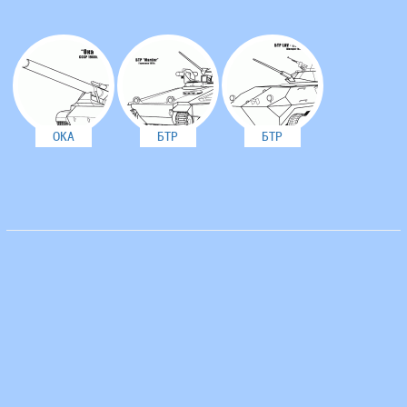
Elefant
ОКА
БТР
БТР
Marder
Piranha
(германия)
LAV-25
(Швеция)