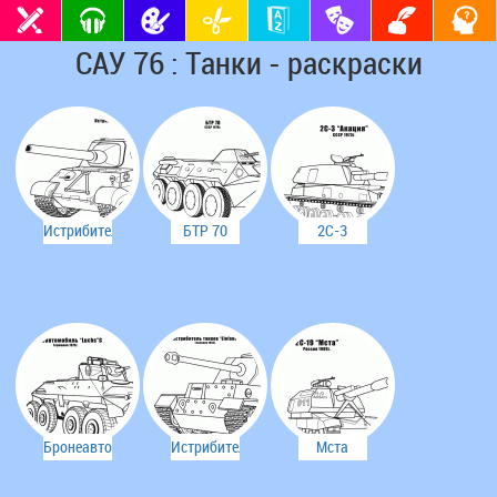
САУ 76 : Танки - раскраски
Истрибитель
БТР 70
2С-3
танков
Акация
Jagdtiger
Бронеавтомобиль
Истрибитель
Мста
Luchs C
танков
2С-19