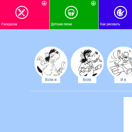
Раскраски
Детские песни
Как рисовать
Волк и
Волк
И в
Заяц
космосе
танцуют
догоню