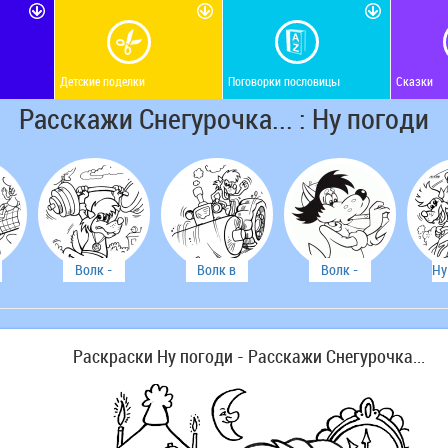
Детские поделки
Поговорки пословицы
Сказки
Расскажи Снегурочка... : Ну погоди
Волк -
Волк в
Волк -
Ну
олимпийский
погоне
заклинатель
резерв
змей
Раскраски Ну погоди - Расскажи Снегурочка...