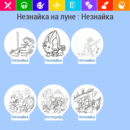
Незнайка на луне : Незнайка
Незнайка
Незнайка
Незнайка
разбирается
на луне
с
аппаратурой
Незнайка
Фотографы
Незнайка
и Знайка
снимают
и