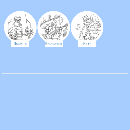
знаменитость
Малышка
на луне
Полет в
Кнопочка
Бах-
космос
дружит с
бабах! Не
Незнайкой
разобрался!