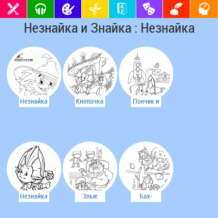
Незнайка и Знайка : Незнайка
Незнайка
Кнопочка
Пончик и
дружит с
Незнайка
Незнайкой
Незнайка
Злые
Бах-
космические
бабах! Не