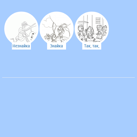
монстрики
разобрался!
Незнайка
Знайка
Так, так,
на луне
изобрел
так, это
воздушный
что за
шар
штука?