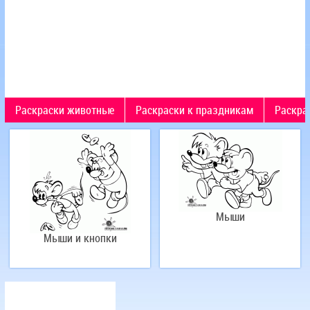
Раскраски животные
Раскраски к праздникам
Раскра
Мыши
Мыши и кнопки