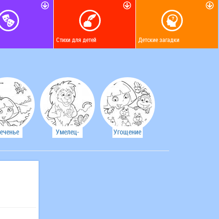
Стихи для детей
Детские загадки
еченье
Умелец-
Угощение
для
башмачок
для
абочки
детишек