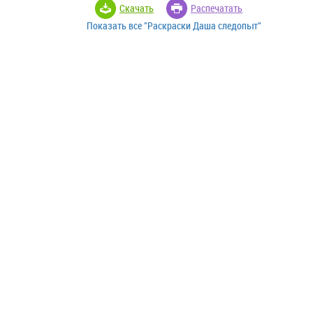
Скачать
Распечатать
Показать все "Раскраски Даша следопыт"