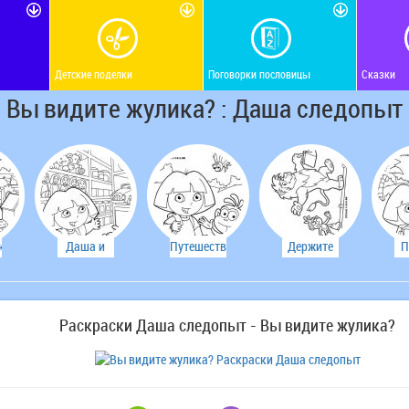
Детские поделки
Поговорки пословицы
Сказки
Вы видите жулика? : Даша следопыт
к!
Даша и
Путешественники
Держите
П
Башмачок
равновесие!
в
б
магазине
Раскраски Даша следопыт - Вы видите жулика?