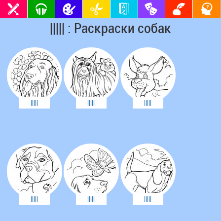
||||| : Раскраски собак
|||||
|||||
|||||
|||||
|||||
|||||