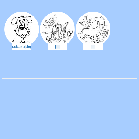
собака|dog||chiens||
|||||
|||||