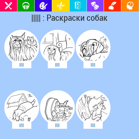
||||| : Раскраски собак
|||||
|||||
|||||
|||||
|||||
|||||