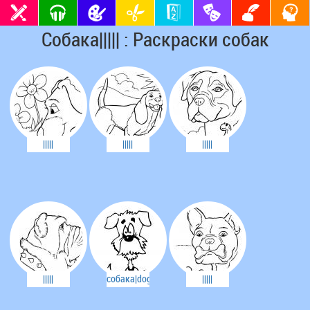
Собака||||| : Раскраски собак
|||||
|||||
|||||
|||||
собака|dog||chiens||
|||||