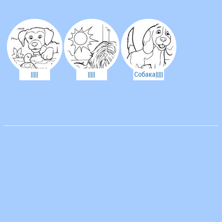
|||||
|||||
Собака|||||