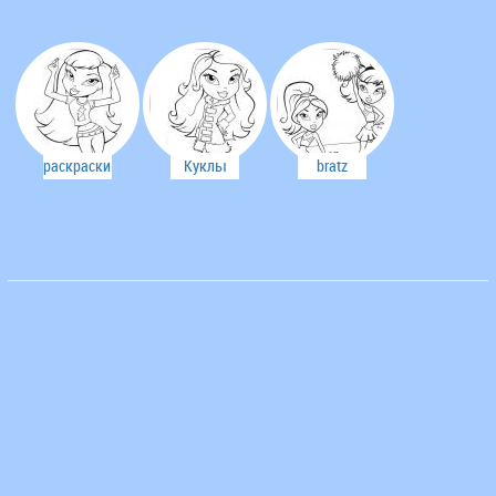
раскраски
Куклы
bratz
bratz
Bratz
раскраски