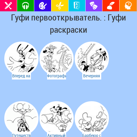
Гуфи первооткрыватель. : Гуфи
раскраски
Вперед на
Фотографируем
Вечерняя
скейте.
жирафа.
прогулка.
Путешествие
Активный
Барбекю с