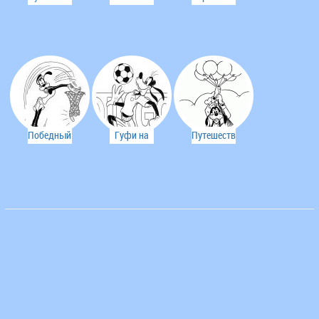
над
болельщик.
Микки
облаками
Маусом.
Победный
Гуфи на
Путешествие
бросок.
тренировке.
на
воздушных
шарах.