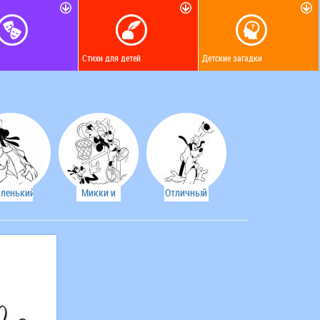
Стихи для детей
Детские загадки
ленький
Микки и
Отличный
русишка
его
бросок,
Гуфи.
коронный
Гуфи.
бросок.