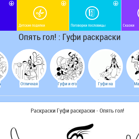
Детские поделки
Поговорки пословицы
Сказки
Опять гол! : Гуфи раскраски
ируем
Отличная
Гуфи и его
Гуфи на
Ма
игра.
друзья.
лужайке.
т
Раскраски Гуфи раскраски - Опять гол!