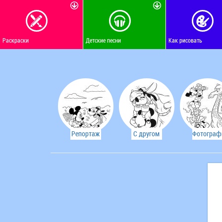
Раскраски
Детские песни
Как рисовать
Репортаж
С другом
Фотограф
с
Микки
жирафа.
теннисного
Маусом.
корта.