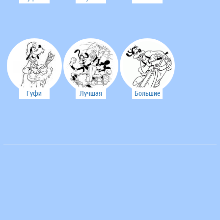
гостях у
подводный
бросок,
пингвинов.
мир.
Гуфи.
Гуфи
Лучшая
Большие
художник.
команда.
гонки.