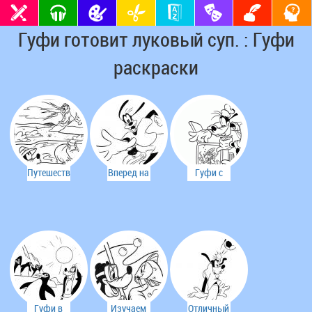
Гуфи готовит луковый суп. : Гуфи
раскраски
Путешествие
Вперед на
Гуфи с
по
скейте.
компьютерной
Африке.
рыбкой.
Гуфи в
Изучаем
Отличный