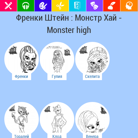
Френки Штейн : Монстр Хай -
Monster high
Френки
Гулия
Скелита
Штейн
Йелпс
Калаверас
Торалей
Клод
Венера