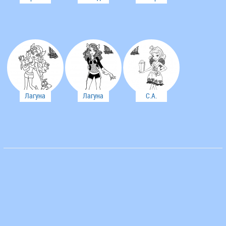
Страйп
Вульф
МакФлайтрап
Лагуна
Лагуна
С.А.
Блю
Блю
Купидон