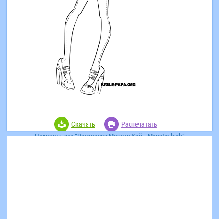
Скачать
Распечатать
Показать все "Раскраски Монстр Хай - Monster high"