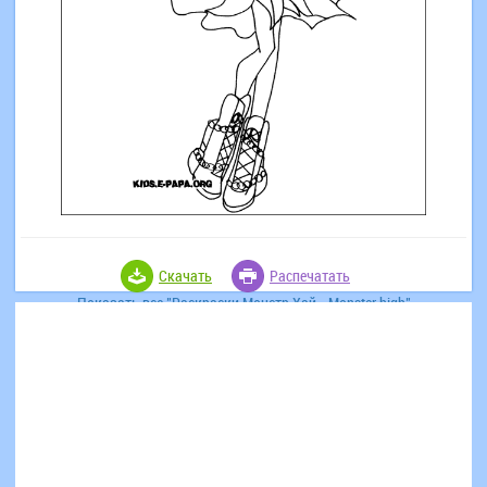
Скачать
Распечатать
Показать все "Раскраски Монстр Хай - Monster high"