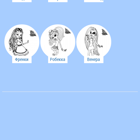
Вульф
Френки
Робекка
Венера
Штейн
Стим
МакФлайтрап