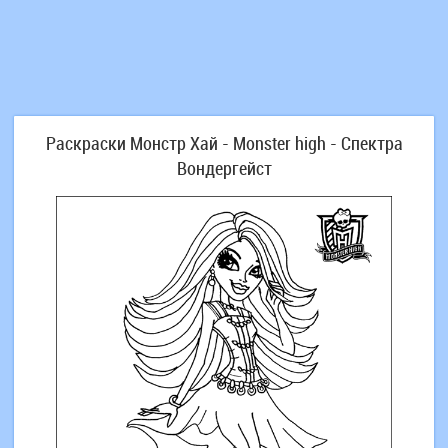
Раскраски Монстр Хай - Monster high - Спектра
Вондергейст