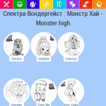
Спектра Вондергейст : Монстр Хай -
Monster high
Лагуна
Нефера
Спектра
Блю
Де Нил
Вондергейст
Клодин
Слоу-Мо
Холт Хайд