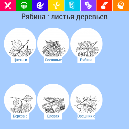
Рябина : листья деревьев
Цветы и
Сосновые
Рябина
листья
иголки и
липы
шишки
Береза с
Еловая
Орешник с
бруньками
ветка и
орехами