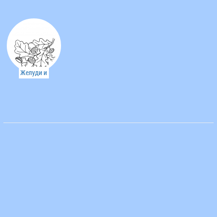
шишки
Желуди и
листья
дуба