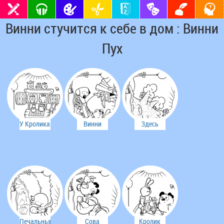
Винни стучится к себе в дом : Винни
Пух
У Кролика
Винни
Здесь
много
застрял в
живут
вкусностей
норе
"неправильные"
пчелы
Печальный
Сова
Кролик