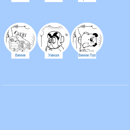
ослик Иа
подарила
очень
ослику Иа
вежливый
его хвост
Винни
Умная
Винни Пух
стучится к
Сова
упал и не
себе в дом
ушибся