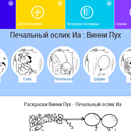
Детские поделки
Поговорки пословицы
Сказки
Печальный ослик Иа : Винни Пух
Сова
Печальный
Шарик
подарила
ослик Иа
чуть не
за
й
ослику Иа
унес
его хвост
Пяточка
Раскраски Винни Пух - Печальный ослик Иа