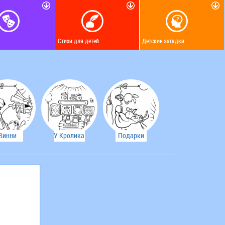
Стихи для детей
Детские загадки
Винни
У Кролика
Подарки
стрял в
много
ослика Иа
норе
вкусностей