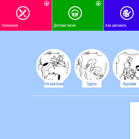
Раскраски
Детские песни
Как рисовать
Позавтракаем
Здесь
Кролик
у Кролика
живут
очень
"неправильные"
вежливы
пчелы