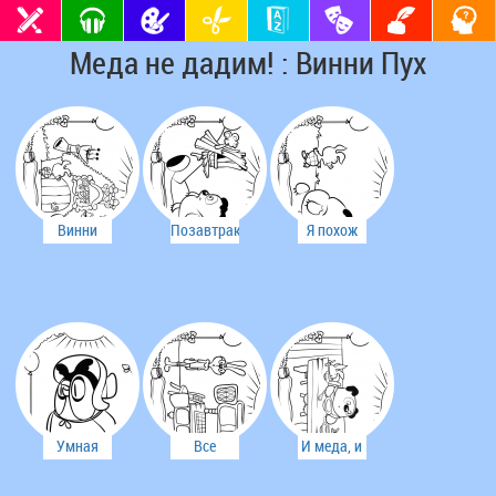
Меда не дадим! : Винни Пух
Винни
Позавтракаем
Я похож
стучится к
у Кролика
на тучку?
себе в дом
Умная
Все
И меда, и
Сова
запасы
варенья -