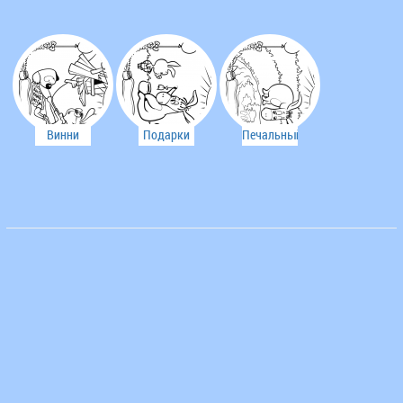
были
всего
съедены
побольше
Винни
Подарки
Печальный
застрял в
ослика Иа
ослик Иа
норе