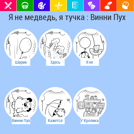
Я не медведь, я тучка : Винни Пух
Шарик
Здесь
Я не
чуть не
живут
медведь,
унес
"неправильные"
я тучка
Пяточка
пчелы
Винни Пух
Кажется
У Кролика
упал и не
дождь
много