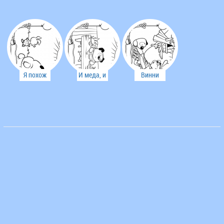
ушибся
начинается
вкусностей
Я похож
И меда, и
Винни
на тучку?
варенья -
застрял в
всего
норе
побольше