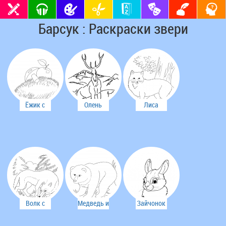
Барсук : Раскраски звери
Ёжик с
Олень
Лиса
яблоком
Волк с
Медведь и
Зайчонок
волчонком
медвежата