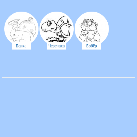
Белка
Черепаха
Бобёр